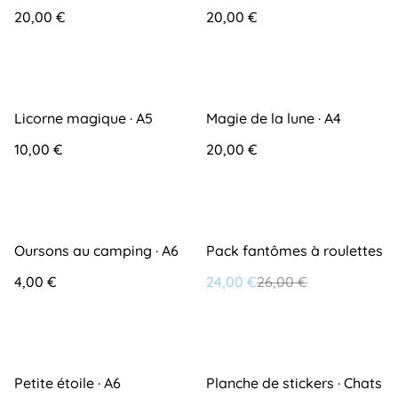
20,00 €
20,00 €
Licorne magique · A5
Magie de la lune · A4
10,00 €
20,00 €
%
Oursons au camping · A6
Pack fantômes à roulettes
4,00 €
24,00 €
26,00 €
Petite étoile · A6
Planche de stickers · Chats