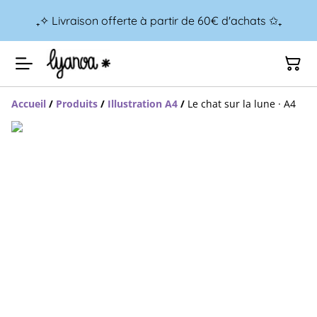
₊✧ Livraison offerte à partir de 60€ d'achats ✩₊
Accueil
/
Produits
/
Illustration A4
/
Le chat sur la lune · A4