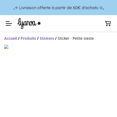
₊✧ Livraison offerte à partir de 60€ d'achats ✩₊
Accueil
/
Produits
/
Stickers
/
Sticker · Petite sieste