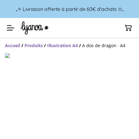
₊✧ Livraison offerte à partir de 60€ d'achats ✩₊
Accueil
/
Produits
/
Illustration A4
/
A dos de dragon · A4