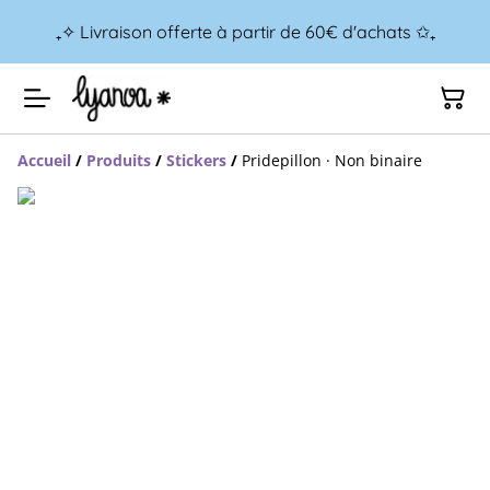
₊✧ Livraison offerte à partir de 60€ d'achats ✩₊
Accueil
/
Produits
/
Stickers
/
Pridepillon · Non binaire