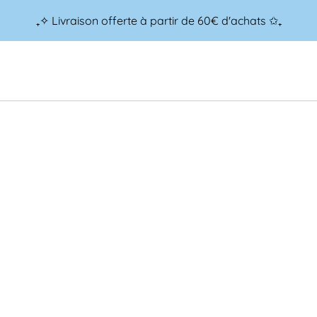
₊✧ Livraison offerte à partir de 60€ d'achats ✩₊