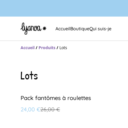
Accueil
Boutique
Qui suis-je
Accueil
/
Produits
/
Lots
Lots
%
Pack fantômes à roulettes
24,00 €
26,00 €