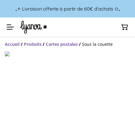
₊✧ Livraison offerte à partir de 60€ d'achats ✩₊
Accueil
/
Produits
/
Cartes postales
/
Sous la couette