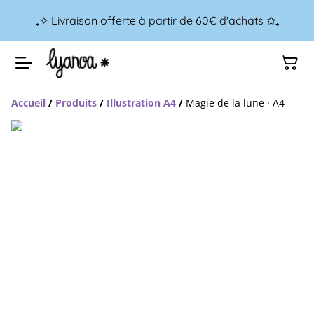
₊✧ Livraison offerte à partir de 60€ d'achats ✩₊
Accueil
/
Produits
/
Illustration A4
/
Magie de la lune · A4